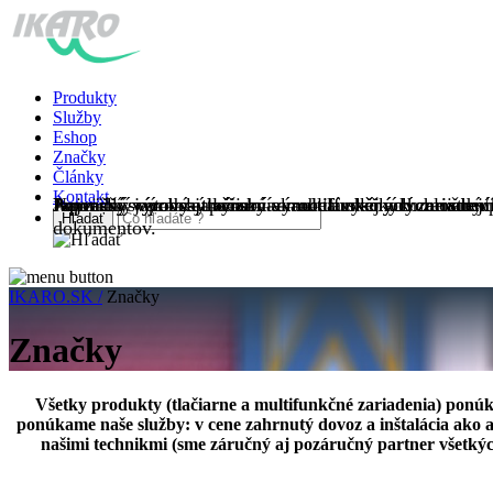
Produkty
Služby
Eshop
Značky
Články
Kontakt
Japonský výrobca tlačiarní a multifunkčných zariadení
Americký výrobca tlačiarní a multifunkčných zariadení
Popredný japonský výrobca kancelárskej a komerčnej/pri
Japonský výrobca tlačiarní a multifunkčných zariadení
Najväčší svetový japonský výrobca vysokorýchlostnýc
dokumentov.
IKARO.SK /
Značky
Značky
Všetky produkty (tlačiarne a multifunkčné zariadenia) ponúk
ponúkame naše služby: v cene zahrnutý dovoz a inštalácia ako a
našimi technikmi (sme záručný aj pozáručný partner všetký