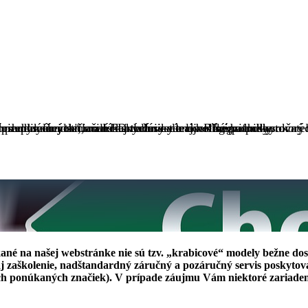
 pre domácnosti, malé kancelárie ale aj veľké podniky.
 pre domácnosti, malé kancelárie ale aj veľké podniky.
emyselnej tlačiarenskej techniky a líder medzi poskytovateľm
 osadených vlastnou LED tlačovou technológiou a dlhoročný v
h duplikačných/tlačiarenských systémov Risograf a vysokorý
ané na našej webstránke nie sú tzv. „krabicové“ modely bežne dos
j zaškolenie, nadštandardný záručný a pozáručný servis poskytovaný
ch ponúkaných značiek). V prípade záujmu Vám niektoré zariaden