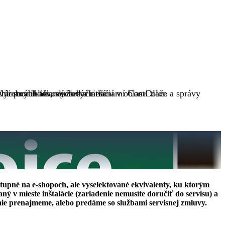
i produktov, služieb a riešení v oblasti tlače a správy
ýrobca ihličkových tlačiarní.
chlostných atramentových tlačiarní ComColor.
tupné na e-shopoch, ale vyselektované ekvivalenty, ku ktorým
 v mieste inštalácie (zariadenie nemusíte doručiť do servisu) a
ie prenajmeme, alebo predáme so službami servisnej zmluvy.