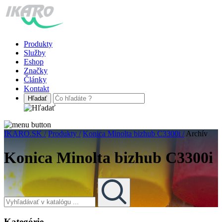
Produkty
Služby
Eshop
Značky
Články
Kontakt
IKARO.SK /
Produkty /
Konica Minolta bizhub C3300i /
Archív
Konica Minolta bizhub C3300i
Kategórie