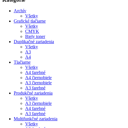
Archív
Všetky
Grafické tlačiarne
Všetky
CMYK
Biely toner
Duplikačné zariadenia
Všetky
A3
A4
Tlačiarne
Všetky
A4 farebné
A4 čiernobiele
A3 čiernobiele
A3 farebné
Produkčné zariadenia
Všetky
A3 čiernobiele
A4 farebné
A3 farebné
Multifunkčné zariadenia
Všetky