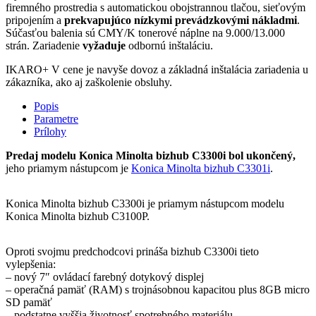
firemného prostredia s automatickou obojstrannou tlačou, sieťovým
pripojením a
prekvapujúco nízkymi prevádzkovými nákladmi
.
Súčasťou balenia sú CMY/K tonerové náplne na 9.000/13.000
strán. Zariadenie
vyžaduje
odbornú inštaláciu.
IKARO+
V cene je navyše dovoz a základná inštalácia zariadenia u
zákazníka, ako aj zaškolenie obsluhy.
Popis
Parametre
Prílohy
Predaj modelu Konica Minolta bizhub C330
0i bol ukončený,
jeho priamym nástupcom je
Konica Minolta bizhub C3301i
.
Konica Minolta bizhub C3300i je priamym nástupcom modelu
Konica Minolta bizhub C3100P.
Oproti svojmu predchodcovi prináša bizhub C3300i tieto
vylepšenia:
– nový 7″ ovládací farebný dotykový displej
– operačná pamäť (RAM) s trojnásobnou kapacitou plus 8GB micro
SD pamäť
– podstatne vyššia životnosť spotrebného materiálu