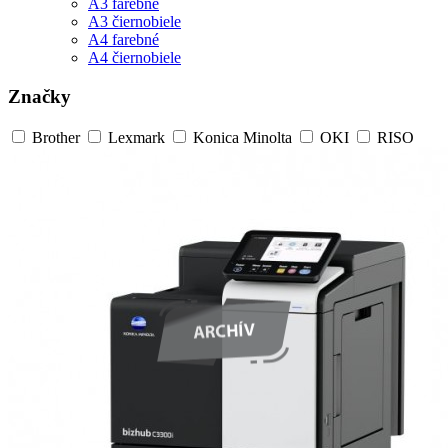
A3 farebné
A3 čiernobiele
A4 farebné
A4 čiernobiele
Značky
Brother
Lexmark
Konica Minolta
OKI
RISO