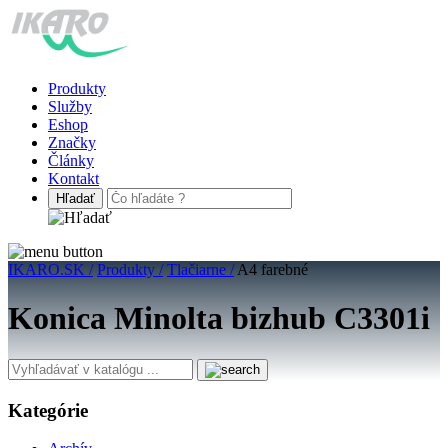
Produkty
Služby
Eshop
Značky
Články
Kontakt
IKARO.SK /
Produkty /
Tlačiarne /
A4 farebné
Konica Minolta bizhub C3301i
Kategórie