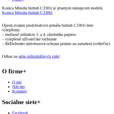
Konica Minolta bizhub C3301i je priamym nástupcom modelu
Konica Minolta bizhub C3300i
.
Oproti svojmu predchodcovi prináša bizhub C3301i tieto
vylepšenia:
– možnosť inštalácie 3. a 4. zásobníka papiera
– vylepšené užívateľské rozhranie
– BitDefender antivírusová ochrana priamo na zariadení (voliteľne)
Odkaz na
sériu inštruktážnych videí
O firme
+
O nás
Náš tím
Kontakty
Sociálne siete
+
Facebook