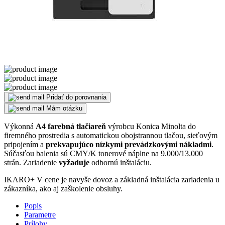
Pridať do porovnania
Mám otázku
Výkonná
A4 farebná tlačiareň
výrobcu Konica Minolta do
firemného prostredia s automatickou obojstrannou tlačou, sieťovým
pripojením a
prekvapujúco nízkymi prevádzkovými nákladmi
.
Súčasťou balenia sú CMY/K tonerové náplne na 9.000/13.000
strán. Zariadenie
vyžaduje
odbornú inštaláciu.
IKARO+
V cene je navyše dovoz a základná inštalácia zariadenia u
zákazníka, ako aj zaškolenie obsluhy.
Popis
Parametre
Prílohy