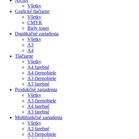
Archív
Všetky
Grafické tlačiarne
Všetky
CMYK
Biely toner
Duplikačné zariadenia
Všetky
A3
A4
Tlačiarne
Všetky
A4 farebné
A4 čiernobiele
A3 čiernobiele
A3 farebné
Produkčné zariadenia
Všetky
A3 čiernobiele
A4 farebné
A3 farebné
Multifunkčné zariadenia
Všetky
A3 farebné
A3 čiernobiele