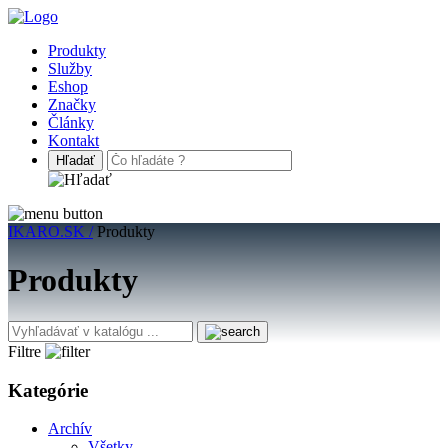
Produkty
Služby
Eshop
Značky
Články
Kontakt
IKARO.SK /
Produkty
Produkty
Filtre
Kategórie
Archív
Všetky