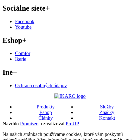
Sociálne siete
+
Facebook
Youtube
Eshop
+
Comfor
Ikaria
Iné
+
Ochrana osobných údajov
Produkty
Služby
Eshop
Značky
Články
Kontakt
Navrhlo
Promiseo
a zrealizoval
ProUP
Na našich stránkach používame cookies, ktoré vám poskytnú
najlepšie zážitky. Viac informácií o tom, ktoré cookies používame,