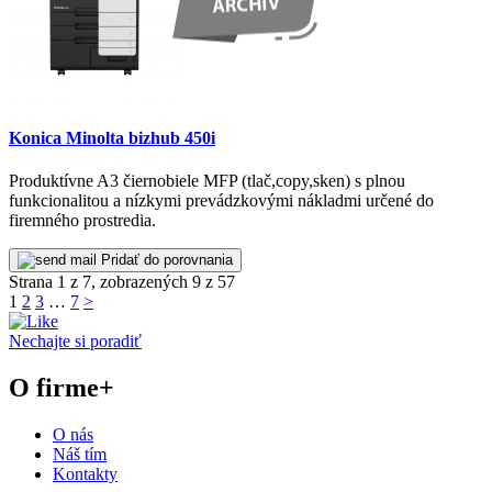
Konica Minolta bizhub 450i
Produktívne A3 čiernobiele MFP (tlač,copy,sken) s plnou
funkcionalitou a nízkymi prevádzkovými nákladmi určené do
firemného prostredia.
Pridať do porovnania
Strana 1 z 7, zobrazených 9 z 57
1
2
3
…
7
>
Nechajte si poradiť
O firme
+
O nás
Náš tím
Kontakty