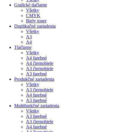
Grafické tlačiarne
Všetky
CMYK
Biely toner
Duplikačné zariadenia
Všetky
A3
A4
Tlačiarne
Všetky
A4 farebné
A4 čiernobiele
A3 čiernobiele
A3 farebné
Produkčné zariadenia
Všetky
A3 čiernobiele
A4 farebné
A3 farebné
Multifunkčné zariadenia
Všetky
A3 farebné
A3 čiernobiele
A4 farebné