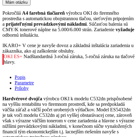
Mám otázku
Pokročilá
A4 farebná tlačiareň
výrobcu OKI do firemného
prostredia s automatickou obojstrannou tlačou, sieťovým pripojením
a
prijateľnými prevádzkovými nákladmi
. Súčasťou balenia sú
CMY/K tonerové náplne na 5.000/6.000 strán. Zariadenie
vyžaduje
odbornú inštaláciu.
IKARO+
V cene je navyše dovoz a základná inštalácia zariadenia u
zákazníka, ako aj zaškolenie obsluhy.
OKI ES+
Nadštandardná 3-ročná záruka, 5-ročná záruka na tlačové
hlavy.
Popis
Parametre
Prílohy
Hardvérové dvojča
výrobcu OKI k modelu C532dn prispôsobené
na vyššiu rentabilitu vo firemnom prostredí, kde sa predpokladá
väčšia záťaž a väčší počet urobených výtlačkov. Model ES5432dn
je tak voči modelu C532dn aj pri vyššej obstarávacej cene, zároveň
však s výrazne väčším tonerom v cene zariadenia a hlavne s výrazne
nižšími prevádzkovými nákladmi, v konečnom súčte vynaložených
financií tým ekonomickejším t.j. lacnejším riešením navyše s