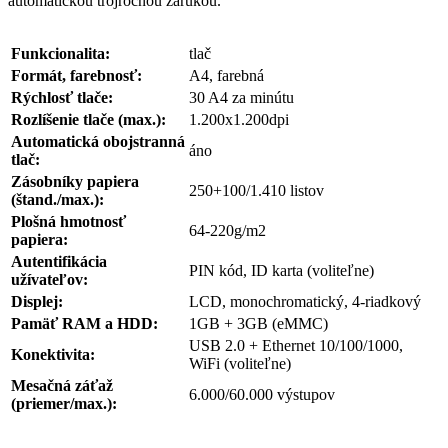
automatickou trojročnou zárukou.
Funkcionalita:
tlač
Formát, farebnosť:
A4, farebná
Rýchlosť tlače:
30 A4 za minútu
Rozlíšenie tlače (max.):
1.200x1.200dpi
Automatická obojstranná
áno
tlač:
Zásobníky papiera
250+100/1.410 listov
(štand./max.):
Plošná hmotnosť
64-220g/m2
papiera:
Autentifikácia
PIN kód, ID karta (voliteľne)
užívateľov:
Displej:
LCD, monochromatický, 4-riadkový
Pamäť RAM a HDD:
1GB + 3GB (eMMC)
USB 2.0 + Ethernet 10/100/1000,
Konektivita:
WiFi (voliteľne)
Mesačná záťaž
6.000/60.000 výstupov
(priemer/max.):