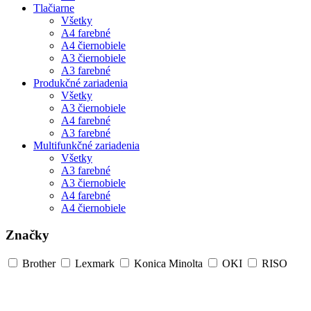
Tlačiarne
Všetky
A4 farebné
A4 čiernobiele
A3 čiernobiele
A3 farebné
Produkčné zariadenia
Všetky
A3 čiernobiele
A4 farebné
A3 farebné
Multifunkčné zariadenia
Všetky
A3 farebné
A3 čiernobiele
A4 farebné
A4 čiernobiele
Značky
Brother
Lexmark
Konica Minolta
OKI
RISO