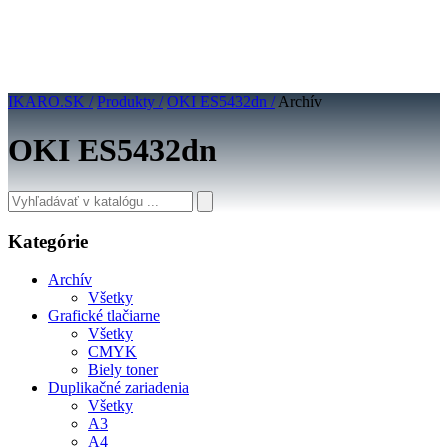
IKARO.SK /
Produkty /
OKI ES5432dn /
Archív
OKI ES5432dn
Kategórie
Archív
Všetky
Grafické tlačiarne
Všetky
CMYK
Biely toner
Duplikačné zariadenia
Všetky
A3
A4