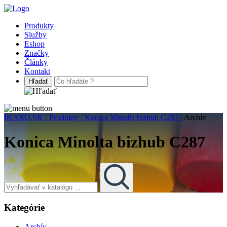
Produkty
Služby
Eshop
Značky
Články
Kontakt
IKARO.SK /
Produkty /
Konica Minolta bizhub C287 /
Archív
Konica Minolta bizhub C287
Kategórie
Archív