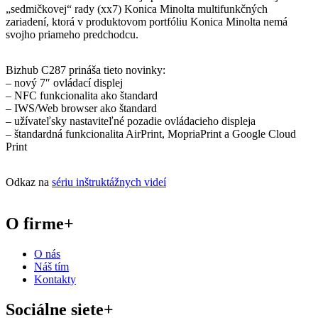
„sedmičkovej“ rady (xx7) Konica Minolta multifunkčných
zariadení, ktorá v produktovom portfóliu Konica Minolta nemá
svojho priameho predchodcu.
Bizhub C287 prináša tieto novinky:
– nový 7″ ovládací displej
– NFC funkcionalita ako štandard
– IWS/Web browser ako štandard
– užívateľsky nastaviteľné pozadie ovládacieho displeja
– štandardná funkcionalita AirPrint, MopriaPrint a Google Cloud
Print
Odkaz na
sériu inštruktážnych videí
O firme
+
O nás
Náš tím
Kontakty
Sociálne siete
+