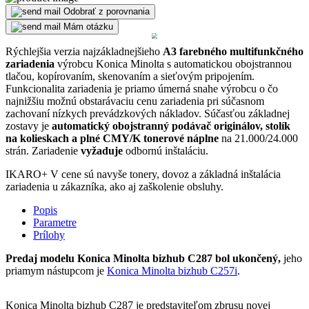
Odobrať z porovnania
Mám otázku
Rýchlejšia verzia najzákladnejšieho
A3 farebného multifunkčného
zariadenia
výrobcu Konica Minolta s automatickou obojstrannou
tlačou, kopírovaním, skenovaním a sieťovým pripojením.
Funkcionalita zariadenia je priamo úmerná snahe výrobcu o čo
najnižšiu možnú obstarávaciu cenu zariadenia pri súčasnom
zachovaní nízkych prevádzkových nákladov. Súčasťou základnej
zostavy je
automatický obojstranný podávač originálov, stolík
na kolieskach a plné CMY/K tonerové náplne
na 21.000/24.000
strán. Zariadenie
vyžaduje
odbornú inštaláciu.
IKARO+
V cene sú navyše tonery, dovoz a základná inštalácia
zariadenia u zákazníka, ako aj zaškolenie obsluhy.
Popis
Parametre
Prílohy
Predaj modelu Konica Minolta bizhub C287 bol ukončený,
jeho
priamym nástupcom je
Konica Minolta bizhub C257i
.
Konica Minolta bizhub C287 je predstaviteľom zbrusu novej