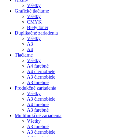
Všetky
Grafické tlačiarne
Všetky
CMYK
Biely toner
Duplikačné zariadenia
Všetky
A3
A4
Tlačiarne
Všetky
A4 farebné
A4 čiernobiele
A3 čiernobiele
A3 farebné
Produkčné zariadenia
Všetky
A3 čiernobiele
A4 farebné
A3 farebné
Multifunkčné zariadenia
Všetky
A3 farebné
A3 čiernobiele