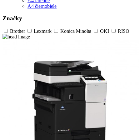
A4 farebné
A4 čiernobiele
Značky
Brother
Lexmark
Konica Minolta
OKI
RISO