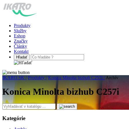
Produkty
Služby
Eshop
Značky
Články
Kontakt
IKARO.SK /
Produkty /
Konica Minolta bizhub C257i /
Archív
Konica Minolta bizhub C257i
Kategórie