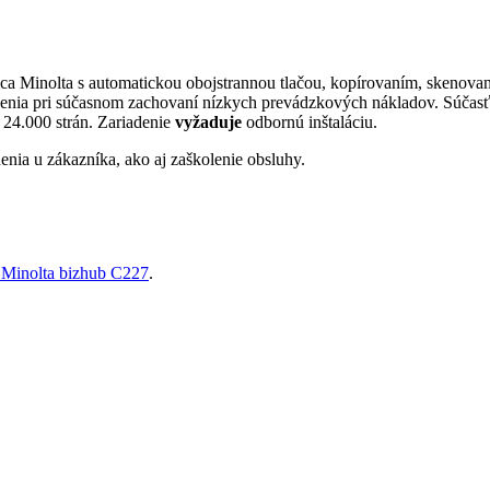
a Minolta s automatickou obojstrannou tlačou, kopírovaním, skenovaní
denia pri súčasnom zachovaní nízkych prevádzkových nákladov. Súčasť
24.000 strán. Zariadenie
vyžaduje
odbornú inštaláciu.
enia u zákazníka, ako aj zaškolenie obsluhy.
 Minolta bizhub C227
.