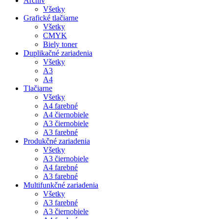
Archív
Všetky
Grafické tlačiarne
Všetky
CMYK
Biely toner
Duplikačné zariadenia
Všetky
A3
A4
Tlačiarne
Všetky
A4 farebné
A4 čiernobiele
A3 čiernobiele
A3 farebné
Produkčné zariadenia
Všetky
A3 čiernobiele
A4 farebné
A3 farebné
Multifunkčné zariadenia
Všetky
A3 farebné
A3 čiernobiele