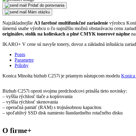
Pridať do porovnania
Mám otázku
Najzákladnejšie
A3 farebné multifunkčné zariadenie
výrobcu Konic
úmerná snahe výrobcu o čo najnižšiu možnú obstarávaciu cenu zaria
originálov, stolík na kolieskach a plné CMYK tonerové náplne
na 
IKARO+
V cene sú navyše tonery, dovoz a základná inštalácia zariad
Popis
Parametre
Prílohy
Konica Minolta bizhub C257i je priamym nástupcom modelu
Konica
Bizhub C257i oproti svojmu predchodcovi prináša tieto novinky:
– vyššia rýchlosť tlače a kopírovania
– vyššia rýchlosť skenovania
– operačná pamäť (RAM) s trojnásobnou kapacitou
– spoľahlivý SSD disk namiesto štandardného rotačného disku
O firme
+