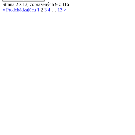
Strana 2 z 13, zobrazených 9 z 116
« Predchádzajúca
1
2
3
4
…
13
>