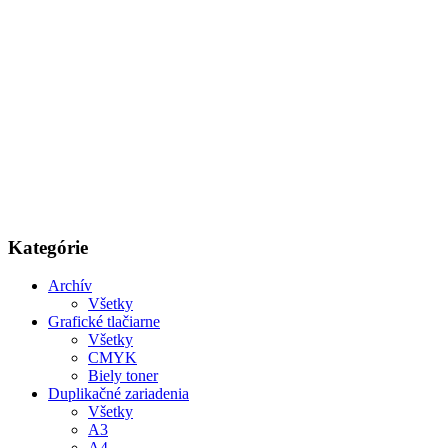
Kategórie
Archív
Všetky
Grafické tlačiarne
Všetky
CMYK
Biely toner
Duplikačné zariadenia
Všetky
A3
A4