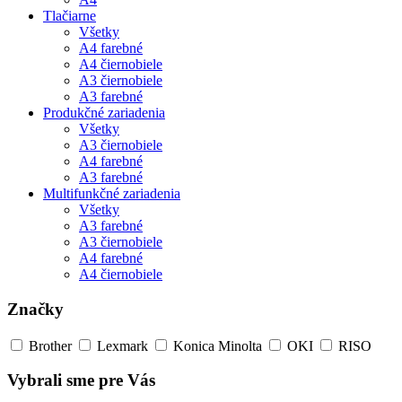
Tlačiarne
Všetky
A4 farebné
A4 čiernobiele
A3 čiernobiele
A3 farebné
Produkčné zariadenia
Všetky
A3 čiernobiele
A4 farebné
A3 farebné
Multifunkčné zariadenia
Všetky
A3 farebné
A3 čiernobiele
A4 farebné
A4 čiernobiele
Značky
Brother
Lexmark
Konica Minolta
OKI
RISO
Vybrali sme pre Vás