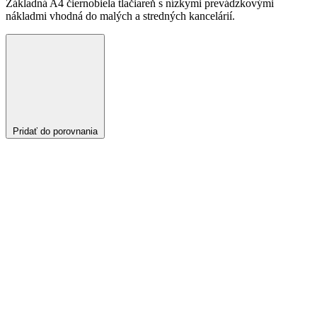
Základná A4 čiernobiela tlačiareň s nízkymi prevádzkovými
nákladmi vhodná do malých a stredných kancelárií.
Pridať do porovnania