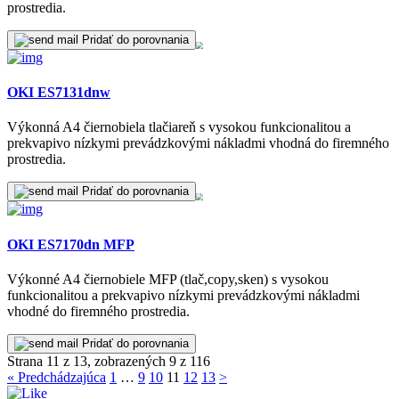
prostredia.
Pridať do porovnania
OKI ES7131dnw
Výkonná A4 čiernobiela tlačiareň s vysokou funkcionalitou a
prekvapivo nízkymi prevádzkovými nákladmi vhodná do firemného
prostredia.
Pridať do porovnania
OKI ES7170dn MFP
Výkonné A4 čiernobiele MFP (tlač,copy,sken) s vysokou
funkcionalitou a prekvapivo nízkymi prevádzkovými nákladmi
vhodné do firemného prostredia.
Pridať do porovnania
Strana 11 z 13, zobrazených 9 z 116
« Predchádzajúca
1
…
9
10
11
12
13
>