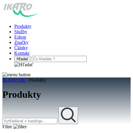
Produkty
Služby
Eshop
Značky
Články
Kontakt
IKARO.SK /
Produkty
Produkty
Filtre