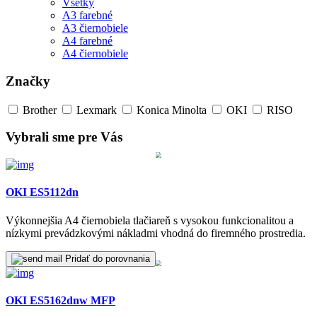
Všetky
A3 farebné
A3 čiernobiele
A4 farebné
A4 čiernobiele
Značky
Brother
Lexmark
Konica Minolta
OKI
RISO
Vybrali sme pre Vás
OKI ES5112dn
Výkonnejšia A4 čiernobiela tlačiareň s vysokou funkcionalitou a
nízkymi prevádzkovými nákladmi vhodná do firemného prostredia.
Pridať do porovnania
OKI ES5162dnw MFP