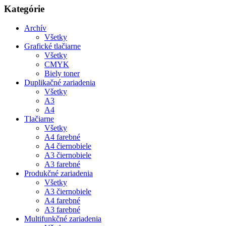
Kategórie
Archív
Všetky
Grafické tlačiarne
Všetky
CMYK
Biely toner
Duplikačné zariadenia
Všetky
A3
A4
Tlačiarne
Všetky
A4 farebné
A4 čiernobiele
A3 čiernobiele
A3 farebné
Produkčné zariadenia
Všetky
A3 čiernobiele
A4 farebné
A3 farebné
Multifunkčné zariadenia