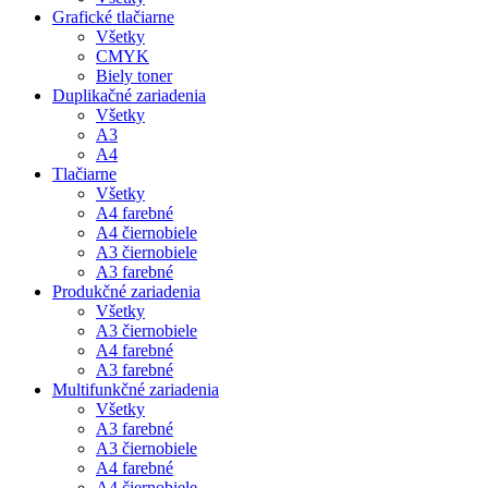
Grafické tlačiarne
Všetky
CMYK
Biely toner
Duplikačné zariadenia
Všetky
A3
A4
Tlačiarne
Všetky
A4 farebné
A4 čiernobiele
A3 čiernobiele
A3 farebné
Produkčné zariadenia
Všetky
A3 čiernobiele
A4 farebné
A3 farebné
Multifunkčné zariadenia
Všetky
A3 farebné
A3 čiernobiele
A4 farebné
A4 čiernobiele