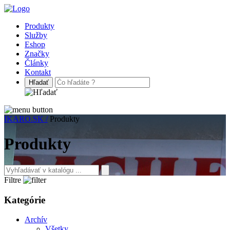
Produkty
Služby
Eshop
Značky
Články
Kontakt
IKARO.SK /
Produkty
Produkty
Filtre
Kategórie
Archív
Všetky