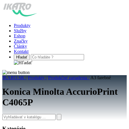
Produkty
Služby
Eshop
Značky
Články
Kontakt
IKARO.SK /
Produkty /
Produkčné zariadenia /
A3 farebné
Konica Minolta AccurioPrint
C4065P
Kategórie