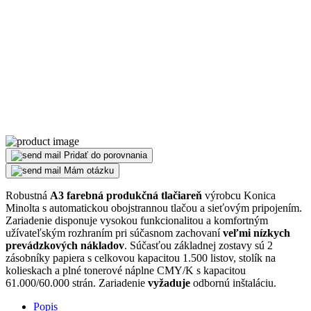
Pridať do porovnania
Mám otázku
Robustná
A3 farebná produkčná tlačiareň
výrobcu Konica
Minolta s automatickou obojstrannou tlačou a sieťovým pripojením.
Zariadenie disponuje vysokou funkcionalitou a komfortným
užívateľským rozhraním pri súčasnom zachovaní
veľmi nízkych
prevádzkových nákladov
. Súčasťou základnej zostavy sú 2
zásobníky papiera s celkovou kapacitou 1.500 listov, stolík na
kolieskach a plné tonerové náplne CMY/K s kapacitou
61.000/60.000 strán. Zariadenie
vyžaduje
odbornú inštaláciu.
Popis