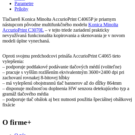
Parametre
Prílohy
Tlačiareň Konica Minolta AccurioPrint C4065P je priamym
nástupcom pôvodne multifunkčného modelu
Konica Minolta
AccurioPrint C3070L
– v tejto triede zariadení prakticky
nevyužívaná funkcionalita kopirovania a skenovania je v novom
modeli úplne vynechaná.
Oproti svojmu predchodcovi prináša AccurioPrint C4065 tieto
vylepšenia:
– podporuje podtlakové podávanie tlačových médií (voliteľne)
– pracuje s vyšším rozlíšením ekvivalentným 3600×2400 dpi pri
zachovaní rovnakej 8-bitovej hĺbky
– má vylepšenú obojstrannú tlač bannerov až do dĺžky 864mm
– disponuje možnosťou doplnenia HW senzora detekujúceho typ a
gramáž tlačového média
– podporuje tlač obálok aj bez nutnosti použitia špeciálnej obálkovej
fixácie
O firme
+