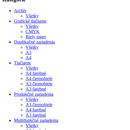
Archív
Všetky
Grafické tlačiarne
Všetky
CMYK
Biely toner
Duplikačné zariadenia
Všetky
A3
A4
Tlačiarne
Všetky
A4 farebné
A4 čiernobiele
A3 čiernobiele
A3 farebné
Produkčné zariadenia
Všetky
A3 čiernobiele
A4 farebné
A3 farebné
Multifunkčné zariadenia
Všetky