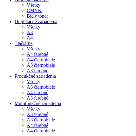
Všetky
CMYK
Biely toner
Duplikačné zariadenia
Všetky
A3
A4
Tlačiarne
Všetky
A4 farebné
A4 čiernobiele
A3 čiernobiele
A3 farebné
Produkčné zariadenia
Všetky
A3 čiernobiele
A4 farebné
A3 farebné
Multifunkčné zariadenia
Všetky
A3 farebné
A3 čiernobiele
A4 farebné
A4 čiernobiele