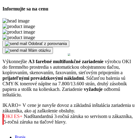
Informujte sa na cenu
Odobrať z porovnania
Mám otázku
Výkonnejšie
A3 farebné multifunkčné zariadenie
výrobcu OKI
do firemného prostredia s automatickou obojstrannou tlačou,
kopírovaním, skenovaním, faxovaním, sieťovým pripojením a
prijateľnými prevádzkovými nákladmi
. Súčasťou balenia sú
CMY/K tonerové náplne na 7.800/13.600 strán, druhý zásobník
papiera a stolík na kolieskach. Zariadenie
vyžaduje
odbornú
inštaláciu.
IKARO+
V cene je navyše dovoz a základná inštalácia zariadenia u
zákazníka, ako aj zaškolenie obsluhy.
OKI ES+
Nadštandardná 3-ročná záruka so servisom u zákazníka,
5-ročná záruka na tlačové hlavy.
Popis