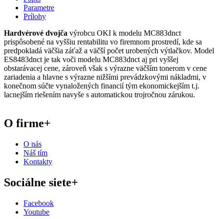
Parametre
Prílohy
Hardvérové dvojča
výrobcu OKI k modelu MC883dnct
prispôsobené na vyššiu rentabilitu vo firemnom prostredí, kde sa
predpokladá väčšia záťaž a väčší počet urobených výtlačkov. Model
ES8483dnct je tak voči modelu MC883dnct aj pri vyššej
obstarávacej cene, zároveň však s výrazne väčším tonerom v cene
zariadenia a hlavne s výrazne nižšími prevádzkovými nákladmi, v
konečnom súčte vynaložených financií tým ekonomickejším t.j.
lacnejším riešením navyše s automatickou trojročnou zárukou.
O firme
+
O nás
Náš tím
Kontakty
Sociálne siete
+
Facebook
Youtube