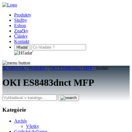
Produkty
Služby
Eshop
Značky
Články
Kontakt
IKARO.SK /
Produkty /
OKI ES8483dnct MFP /
Archív
OKI ES8483dnct MFP
Kategórie
Archív
Všetky
Grafické tlačiarne