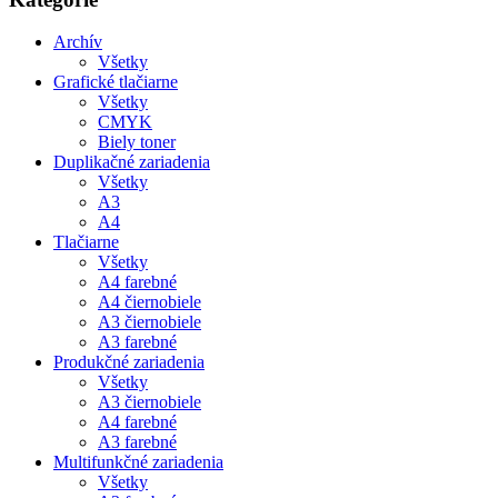
Archív
Všetky
Grafické tlačiarne
Všetky
CMYK
Biely toner
Duplikačné zariadenia
Všetky
A3
A4
Tlačiarne
Všetky
A4 farebné
A4 čiernobiele
A3 čiernobiele
A3 farebné
Produkčné zariadenia
Všetky
A3 čiernobiele
A4 farebné
A3 farebné
Multifunkčné zariadenia
Všetky