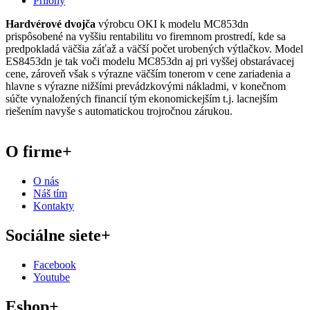
Prílohy
Hardvérové dvojča
výrobcu OKI k modelu MC853dn
prispôsobené na vyššiu rentabilitu vo firemnom prostredí, kde sa
predpokladá väčšia záťaž a väčší počet urobených výtlačkov. Model
ES8453dn je tak voči modelu MC853dn aj pri vyššej obstarávacej
cene, zároveň však s výrazne väčším tonerom v cene zariadenia a
hlavne s výrazne nižšími prevádzkovými nákladmi, v konečnom
súčte vynaložených financií tým ekonomickejším t.j. lacnejším
riešením navyše s automatickou trojročnou zárukou.
O firme
+
O nás
Náš tím
Kontakty
Sociálne siete
+
Facebook
Youtube
Eshop
+