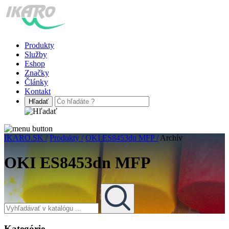
Produkty
Služby
Eshop
Značky
Články
Kontakt
IKARO.SK /
Produkty /
OKI ES8453dn MFP /
Archív
OKI ES8453dn MFP
Kategórie