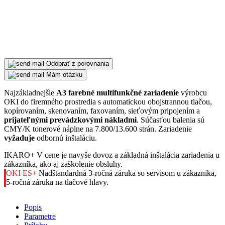
Odobrať z porovnania
Mám otázku
Najzákladnejšie
A3 farebné multifunkčné zariadenie
výrobcu
OKI do firemného prostredia s automatickou obojstrannou tlačou,
kopírovaním, skenovaním, faxovaním, sieťovým pripojením a
prijateľnými prevádzkovými nákladmi
. Súčasťou balenia sú
CMY/K tonerové náplne na 7.800/13.600 strán. Zariadenie
vyžaduje
odbornú inštaláciu.
IKARO+
V cene je navyše dovoz a základná inštalácia zariadenia u
zákazníka, ako aj zaškolenie obsluhy.
OKI ES+
Nadštandardná 3-ročná záruka so servisom u zákazníka,
5-ročná záruka na tlačové hlavy.
Popis
Parametre