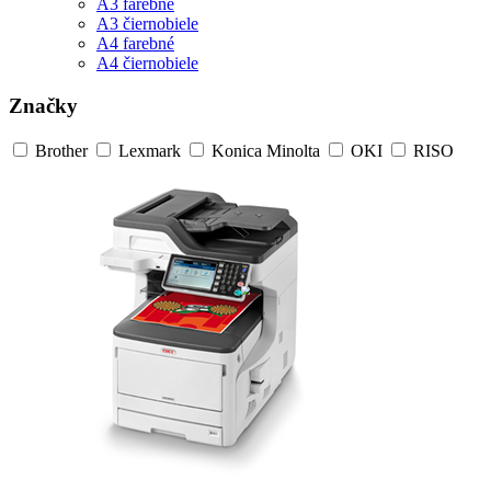
A3 farebné
A3 čiernobiele
A4 farebné
A4 čiernobiele
Značky
Brother
Lexmark
Konica Minolta
OKI
RISO