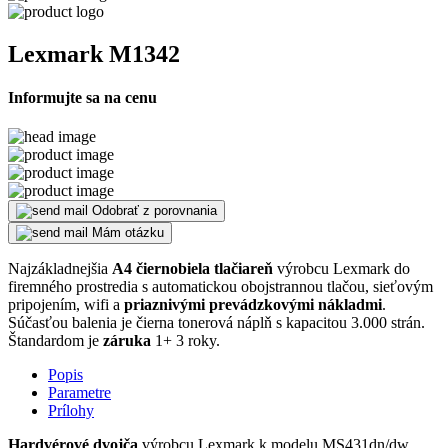
Lexmark M1342
Informujte sa na cenu
Odobrať z porovnania
Mám otázku
Najzákladnejšia
A4 čiernobiela tlačiareň
výrobcu Lexmark do
firemného prostredia s automatickou obojstrannou tlačou, sieťovým
pripojením, wifi a
priaznivými prevádzkovými nákladmi
.
Súčasťou balenia je čierna tonerová náplň s kapacitou 3.000 strán.
Štandardom je
záruka
1+ 3 roky.
Popis
Parametre
Prílohy
Hardvérové dvojča
výrobcu Lexmark k modelu MS431dn/dw