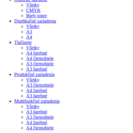
Všetky
CMYK
Biely toner
Duplikačné zariadenia
Všetky
A3
A4
Tlačiarne
Všetky
A4 farebné
A4 čiernobiele
A3 čiernobiele
A3 farebné
Produkčné zariadenia
Všetky
A3 čiernobiele
A4 farebné
A3 farebné
Multifunkčné zariadenia
Všetky
A3 farebné
A3 čiernobiele
A4 farebné
A4 čiernobiele