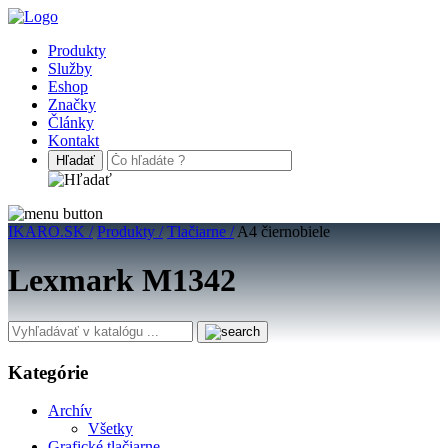
Produkty
Služby
Eshop
Značky
Články
Kontakt
IKARO.SK /
Produkty /
Tlačiarne /
A4 čiernobiele
Lexmark M1342
Kategórie
Archív
Všetky
Grafické tlačiarne