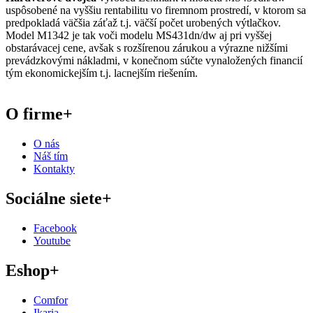
uspôsobené na vyššiu rentabilitu vo firemnom prostredí, v ktorom sa
predpokladá väčšia záťaž t.j. väčší počet urobených výtlačkov.
Model M1342 je tak voči modelu MS431dn/dw aj pri vyššej
obstarávacej cene, avšak s rozšírenou zárukou a výrazne nižšími
prevádzkovými nákladmi, v konečnom súčte vynaložených financií
tým ekonomickejším t.j. lacnejším riešením.
O firme
+
O nás
Náš tím
Kontakty
Sociálne siete
+
Facebook
Youtube
Eshop
+
Comfor
Ikaria