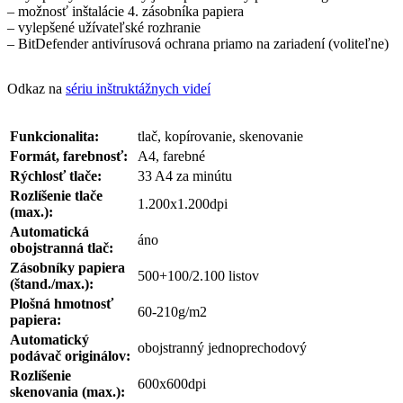
– možnosť inštalácie 4. zásobníka papiera
– vylepšené užívateľské rozhranie
– BitDefender antivírusová ochrana priamo na zariadení (voliteľne)
Odkaz na
sériu inštruktážnych videí
Funkcionalita:
tlač, kopírovanie, skenovanie
Formát, farebnosť:
A4, farebné
Rýchlosť tlače:
33 A4 za minútu
Rozlíšenie tlače
1.200x1.200dpi
(max.):
Automatická
áno
obojstranná tlač:
Zásobníky papiera
500+100/2.100 listov
(štand./max.):
Plošná hmotnosť
60-210g/m2
papiera:
Automatický
obojstranný jednoprechodový
podávač originálov:
Rozlíšenie
600x600dpi
skenovania (max.):