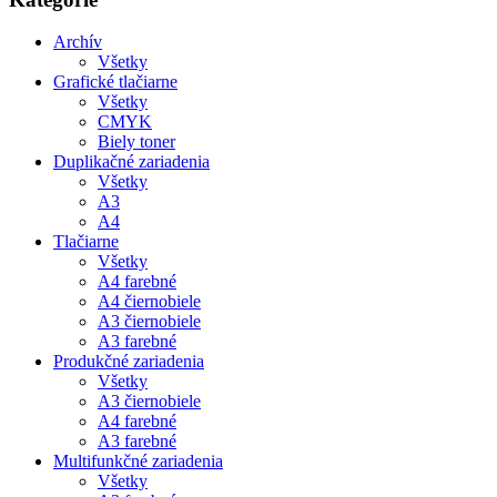
Archív
Všetky
Grafické tlačiarne
Všetky
CMYK
Biely toner
Duplikačné zariadenia
Všetky
A3
A4
Tlačiarne
Všetky
A4 farebné
A4 čiernobiele
A3 čiernobiele
A3 farebné
Produkčné zariadenia
Všetky
A3 čiernobiele
A4 farebné
A3 farebné
Multifunkčné zariadenia
Všetky