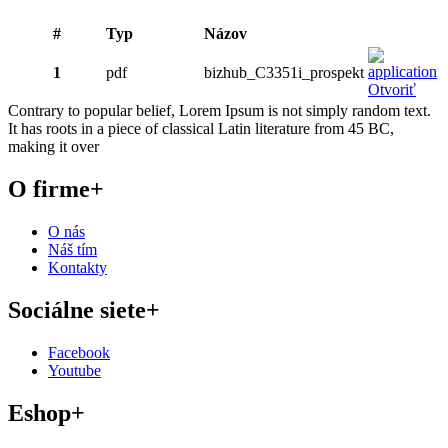
#
Typ
Názov
1
pdf
bizhub_C3351i_prospekt
Otvoriť
Contrary to popular belief, Lorem Ipsum is not simply random text.
It has roots in a piece of classical Latin literature from 45 BC,
making it over
O firme
+
O nás
Náš tím
Kontakty
Sociálne siete
+
Facebook
Youtube
Eshop
+