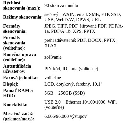
Rýchlosť
90 strán za minútu
skenovania (max.):
sieťový TWAIN, email, SMB, FTP, SSD,
Režimy skenovania:
USB, WebDAV, DPWS, URL
Formáty
JPEG, TIFF, PDF, šifrované PDF, PDF/A-
skenovania:
1a, PDF/A-1b, XPS, PPTX
Formáty
prehľadávateľné: PDF, DOCX, PPTX,
skenovania
XLSX
(voliteľne):
Konečná úprava
zošívanie
(voliteľne):
Autentifikácia
PIN kód, ID karta (voliteľne)
užívateľov:
Faxová jednotka:
voliteľne
Displej:
LCD, dotykový, farebný, 10,1"
Pamäť RAM a
5GB + 256GB (SSD)
HDD:
USB 2.0 + Ethernet 10/100/1000, WiFi
Konektivita:
(voliteľne)
Mesačná záťaž
6.666/96.000 výstupov
(priemer/max.):