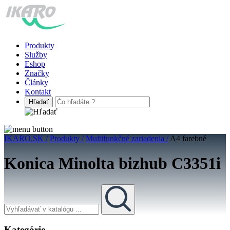
Produkty
Služby
Eshop
Značky
Články
Kontakt
IKARO.SK /
Produkty /
Multifunkčné zariadenia /
A4 farebné
Konica Minolta bizhub C3351i
Kategórie