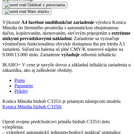
Odobrať z porovnania
Mám otázku
Výkonné
A4 farebné multifunkčné zariadenie
výrobcu Konica
Minolta do firemného prostredia s automatickou obojstrannou
tlačou, kopírovaním, skenovaním, sieťovým pripojením a
extrémne
nízkymi prevádzkovými nákladmi
. Zariadenie sa vyznačuje
výnimočnou funkcionalitou obvykle dostupnou iba pre triedu A3
zariadení. Súčasťou balenia sú plné CMY/K tonerové náplne na
9.000/13.000 strán. Zariadenie
vyžaduje
odbornú inštaláciu.
IKARO+
V cene je navyše dovoz a základná inštalácia zariadenia u
zákazníka, ako aj zaškolenie obsluhy.
Popis
Parametre
Prílohy
Konica Minolta bizhub C3351i je priamym nástupcom modelu
Konica Minolta bizhub C3350i
.
Oproti svojmu predchodcovi prináša bizhub C3351i tieto
vylepšenia:
– vylepšený automatický jednoprechodový podávač originálov