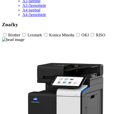
A3 farebné
A3 čiernobiele
A4 farebné
A4 čiernobiele
Značky
Brother
Lexmark
Konica Minolta
OKI
RISO