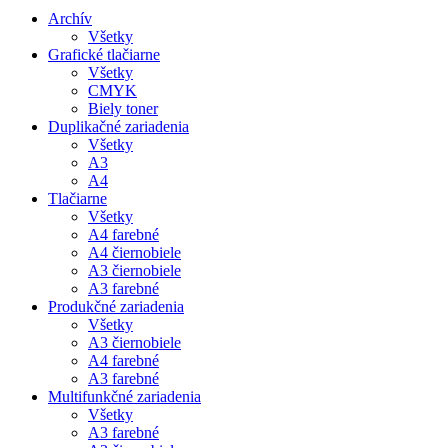
Archív
Všetky
Grafické tlačiarne
Všetky
CMYK
Biely toner
Duplikačné zariadenia
Všetky
A3
A4
Tlačiarne
Všetky
A4 farebné
A4 čiernobiele
A3 čiernobiele
A3 farebné
Produkčné zariadenia
Všetky
A3 čiernobiele
A4 farebné
A3 farebné
Multifunkčné zariadenia
Všetky
A3 farebné