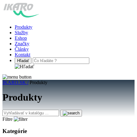
Produkty
Služby
Eshop
Značky
Články
Kontakt
IKARO.SK /
Produkty
Produkty
Filtre
Kategórie