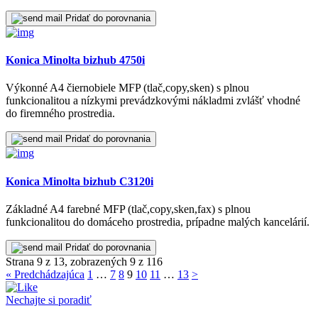
Pridať do porovnania
Konica Minolta bizhub 4750i
Výkonné A4 čiernobiele MFP (tlač,copy,sken) s plnou
funkcionalitou a nízkymi prevádzkovými nákladmi zvlášť vhodné
do firemného prostredia.
Pridať do porovnania
Konica Minolta bizhub C3120i
Základné A4 farebné MFP (tlač,copy,sken,fax) s plnou
funkcionalitou do domáceho prostredia, prípadne malých kancelárií.
Pridať do porovnania
Strana 9 z 13, zobrazených 9 z 116
« Predchádzajúca
1
…
7
8
9
10
11
…
13
>
Nechajte si poradiť