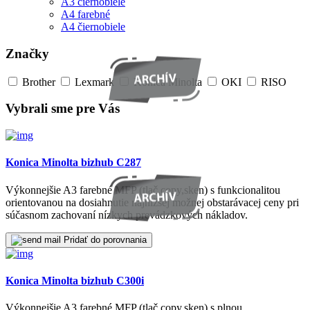
A3 čiernobiele
A4 farebné
A4 čiernobiele
Značky
Brother
Lexmark
Konica Minolta
OKI
RISO
Vybrali sme pre Vás
Konica Minolta bizhub C287
Výkonnejšie A3 farebné MFP (tlač,copy,sken) s funkcionalitou
orientovanou na dosiahnutie najnižšej možnej obstarávacej ceny pri
súčasnom zachovaní nízkych prevádzkových nákladov.
Pridať do porovnania
Konica Minolta bizhub C300i
Výkonnejšie A3 farebné MFP (tlač,copy,sken) s plnou