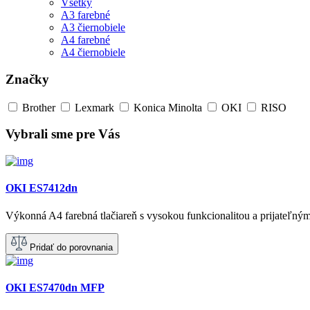
Všetky
A3 farebné
A3 čiernobiele
A4 farebné
A4 čiernobiele
Značky
Brother
Lexmark
Konica Minolta
OKI
RISO
Vybrali sme pre Vás
OKI ES7412dn
Výkonná A4 farebná tlačiareň s vysokou funkcionalitou a prijateľný
Pridať do porovnania
OKI ES7470dn MFP