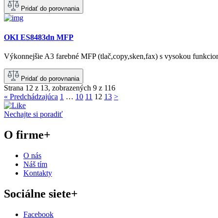
Pridať do porovnania
OKI ES8483dn MFP
Výkonnejšie A3 farebné MFP (tlač,copy,sken,fax) s vysokou funkcion
Pridať do porovnania
Strana 12 z 13, zobrazených 9 z 116
« Predchádzajúca
1
…
10
11
12
13
>
Nechajte si poradiť
O firme
+
O nás
Náš tím
Kontakty
Sociálne siete
+
Facebook