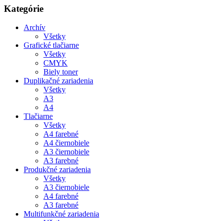
Kategórie
Archív
Všetky
Grafické tlačiarne
Všetky
CMYK
Biely toner
Duplikačné zariadenia
Všetky
A3
A4
Tlačiarne
Všetky
A4 farebné
A4 čiernobiele
A3 čiernobiele
A3 farebné
Produkčné zariadenia
Všetky
A3 čiernobiele
A4 farebné
A3 farebné
Multifunkčné zariadenia