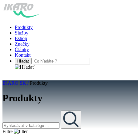
Produkty
Služby
Eshop
Značky
Články
Kontakt
IKARO.SK /
Produkty
Produkty
Filtre