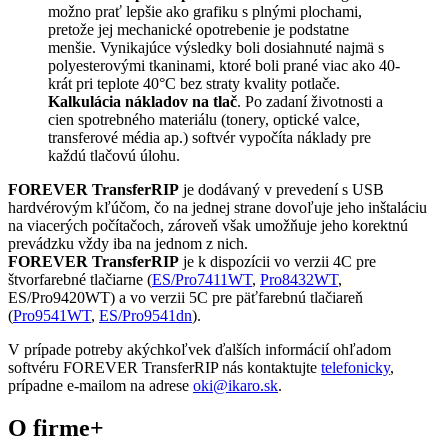
možno prať lepšie ako grafiku s plnými plochami,
pretože jej mechanické opotrebenie je podstatne
menšie. Vynikajúce výsledky boli dosiahnuté najmä s
polyesterovými tkaninami, ktoré boli prané viac ako 40-
krát pri teplote 40°C bez straty kvality potlače.
Kalkulácia nákladov na tlač
. Po zadaní životnosti a
cien spotrebného materiálu (tonery, optické valce,
transferové média ap.) softvér vypočíta náklady pre
každú tlačovú úlohu.
FOREVER TransferRIP
je dodávaný v prevedení s USB
hardvérovým kľúčom, čo na jednej strane dovoľuje jeho inštaláciu
na viacerých počítačoch, zároveň však umožňuje jeho korektnú
prevádzku vždy iba na jednom z nich.
FOREVER TransferRIP
je k dispozícii vo verzii 4C pre
štvorfarebné tlačiarne (
ES/Pro7411WT
,
Pro8432WT
,
ES/Pro9420WT) a vo verzii 5C pre päťfarebnú tlačiareň
(
Pro9541WT
,
ES/Pro9541dn
).
V prípade potreby akýchkoľvek ďalších informácií ohľadom
softvéru FOREVER TransferRIP nás kontaktujte
telefonicky
,
prípadne e-mailom na adrese
oki@ikaro.sk
.
O firme
+