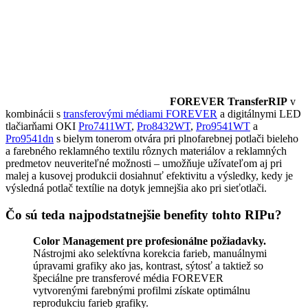
FOREVER TransferRIP
v
kombinácii s
transferovými médiami FOREVER
a digitálnymi LED
tlačiarňami OKI
Pro7411WT
,
Pro8432WT
,
Pro9541WT
a
Pro9541dn
s bielym tonerom otvára pri plnofarebnej potlači bieleho
a farebného reklamného textilu rôznych materiálov a reklamných
predmetov neuveriteľné možnosti – umožňuje užívateľom aj pri
malej a kusovej produkcii dosiahnuť efektivitu a výsledky, kedy je
výsledná potlač textílie na dotyk jemnejšia ako pri sieťotlači.
Čo sú teda najpodstatnejšie benefity tohto RIPu?
Color Management pre profesionálne požiadavky.
Nástrojmi ako selektívna korekcia farieb, manuálnymi
úpravami grafiky ako jas, kontrast, sýtosť a taktiež so
špeciálne pre transferové média FOREVER
vytvorenými farebnými profilmi získate optimálnu
reprodukciu farieb grafiky.