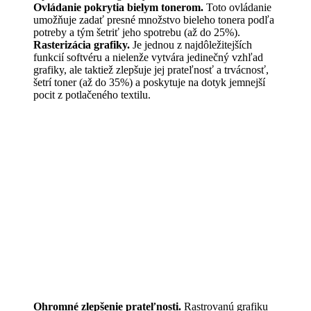
Ovládanie pokrytia bielym tonerom.
Toto ovládanie
umožňuje zadať presné množstvo bieleho tonera podľa
potreby a tým šetriť jeho spotrebu (až do 25%).
Rasterizácia grafiky.
Je jednou z najdôležitejších
funkcií softvéru a nielenže vytvára jedinečný vzhľad
grafiky, ale taktiež zlepšuje jej prateľnosť a trvácnosť,
šetrí toner (až do 35%) a poskytuje na dotyk jemnejší
pocit z potlačeného textilu.
Ohromné zlepšenie prateľnosti.
Rastrovanú grafiku