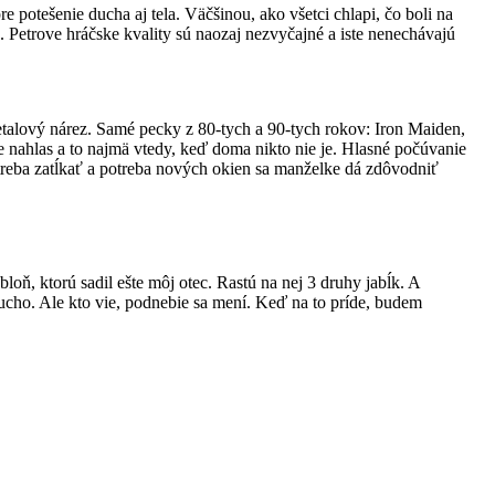
 potešenie ducha aj tela. Väčšinou, ako všetci chlapi, čo boli na
n. Petrove hráčske kvality sú naozaj nezvyčajné a iste nenechávajú
talový nárez. Samé pecky z 80-tych a 90-tych rokov: Iron Maiden,
e nahlas a to najmä vtedy, keď doma nikto nie je. Hlasné počúvanie
reba zatĺkať a potreba nových okien sa manželke dá zdôvodniť
ň, ktorú sadil ešte môj otec. Rastú na nej 3 druhy jabĺk. A
a sucho. Ale kto vie, podnebie sa mení. Keď na to príde, budem