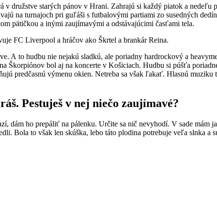
v družstve starých pánov v Hrani. Zahrajú si každý piatok a nedeľu pre
dávajú na turnajoch pri guľáši s futbalovými partiami zo susedných dedí
com pätičkou a inými zaujímavými a odstávajúcimi časťami tela.
uje FC Liverpool a hráčov ako Škrtel a brankár Reina.
e. A to hudbu nie nejakú sladkú, ale poriadny hardrockový a heavyme
 na Škorpiónov bol aj na koncerte v Košiciach. Hudbu si púšťa poriadn
iňujú predčasnú výmenu okien. Netreba sa však ľakať. Hlasnú muziku t
ráš. Pestuješ v nej niečo zaujímavé?
, dám ho prepáliť na pálenku. Určite sa nič nevyhodí. V sade mám jablo
pojedli. Bola to však len skúška, lebo táto plodina potrebuje veľa slnka 