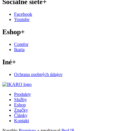
Sociálne siete
+
Facebook
Youtube
Eshop
+
Comfor
Ikaria
Iné
+
Ochrana osobných údajov
Produkty
Služby
Eshop
Značky
Články
Kontakt
Navrhlo
Promiseo
a zrealizoval
ProUP