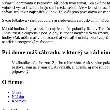
Výraznú dominantu v Petrových záľubách tvorí futbal. Ten aktívne hrá 
vojne, si vystačia sami a hrajú sami medzi sebou. Ale v lete si to roz
spávať scoutov z najlepších klubov. To kvôli jeho povestným vlasten
Svoju futbalovú vášeň podporuje aj sledovaním európskych líg. Obdiv
Má rád hudbu, čo je asi všeobecný fenomém pobočky Ikara v Trebišov
Judas Priest, Scorpions a pod. A aby sa trocha nadýchal vetra zmeny,
hudby však môže mať v domácnosti aj vedľajšie účinky, ktoré zapríč
napríklad energetickými úsporami.
Pri dome máš záhradu, v ktorej sa rád nim
V záhradke mám hrozno. Z neho robím víno. A ak sa víno pokazí
pestoval som už aj arašidy. Aj vyrástli, aj dozreli, aj sme ich 
pripravený.
O firme
+
O nás
Náš tím
Kontakty