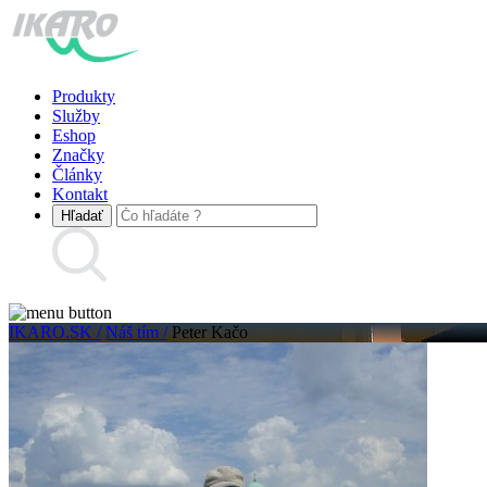
Produkty
Služby
Eshop
Značky
Články
Kontakt
IKARO.SK /
Náš tím /
Peter Kačo