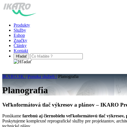
Produkty
Služby
Eshop
Značky
Články
Kontakt
IKARO.SK /
Ponuka služieb /
Planografia
Planografia
Veľkoformátová tlač výkresov a plánov – IKARO Pr
Ponúkame
farebnú aj čiernobielu veľkoformátovú tlač výkresov,
Poskytujeme komplexné reprografické služby pre projektantov, archite
technické plány.