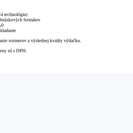
vá technológia)
brázkových formátov
A0
akladanie
vanie rozmerov a výslednej kvality výtlačku.
ceny sú s DPH.