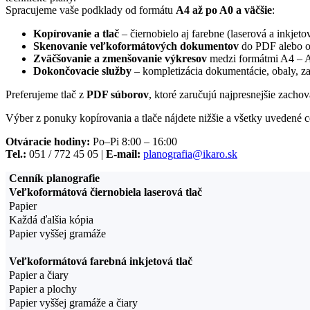
Spracujeme vaše podklady od formátu
A4 až po A0 a väčšie
:
Kopírovanie a tlač
– čiernobielo aj farebne (laserová a inkjeto
Skenovanie veľkoformátových dokumentov
do PDF alebo o
Zväčšovanie a zmenšovanie výkresov
medzi formátmi A4 – 
Dokončovacie služby
– kompletizácia dokumentácie, obaly, z
Preferujeme tlač z
PDF súborov
, ktoré zaručujú najpresnejšie zacho
Výber z ponuky kopírovania a tlače nájdete nižšie a všetky uvedené 
Otváracie hodiny:
Po–Pi 8:00 – 16:00
Tel.:
051 / 772 45 05 |
E-mail:
planografia@ikaro.sk
Cenník planografie
Veľkoformátová čiernobiela laserová tlač
Papier
Každá ďalšia kópia
Papier vyššej gramáže
Veľkoformátová farebná inkjetová tlač
Papier a čiary
Papier a plochy
Papier vyššej gramáže a čiary