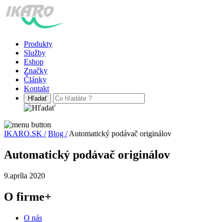
Produkty
Služby
Eshop
Značky
Články
Kontakt
IKARO.SK /
Blog /
Automatický podávač originálov
Automatický podávač originálov
9.apríla 2020
O firme
+
O nás