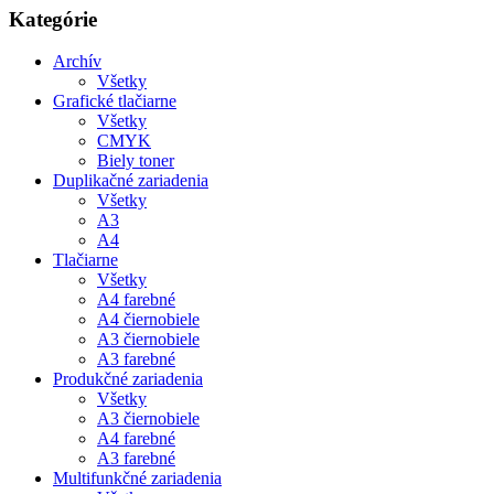
Kategórie
Archív
Všetky
Grafické tlačiarne
Všetky
CMYK
Biely toner
Duplikačné zariadenia
Všetky
A3
A4
Tlačiarne
Všetky
A4 farebné
A4 čiernobiele
A3 čiernobiele
A3 farebné
Produkčné zariadenia
Všetky
A3 čiernobiele
A4 farebné
A3 farebné
Multifunkčné zariadenia