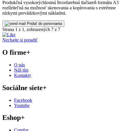
Produkčná vysokorýchlostná štvorfarebná tlačiareň formátu A3
rozšíriteľná na možnosť skenovania a kopírovania s extrémne
nízkymi prevádzkovými nákladmi.
Pridať do porovnania
Strana 1 z 1, zobrazených 7 z 7
Nechajte si poradiť
O firme
+
O nás
Náš tím
Kontakty
Sociálne siete
+
Facebook
Youtube
Eshop
+
Comfor