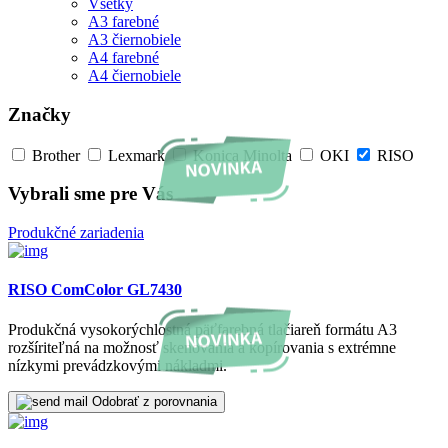
Všetky
A3 farebné
A3 čiernobiele
A4 farebné
A4 čiernobiele
Značky
Brother
Lexmark
Konica Minolta
OKI
RISO
Vybrali sme pre Vás
Produkčné zariadenia
RISO ComColor GL7430
Produkčná vysokorýchlostná päťfarebná tlačiareň formátu A3
rozšíriteľná na možnosť skenovania a kopírovania s extrémne
nízkymi prevádzkovými nákladmi.
Odobrať z porovnania