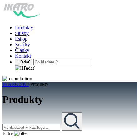
Produkty
Služby
Eshop
Značky
Články
Kontakt
IKARO.SK /
Produkty
Produkty
Filtre