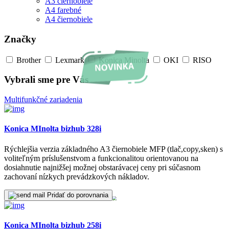
A3 čiernobiele
A4 farebné
A4 čiernobiele
Značky
Brother
Lexmark
Konica Minolta
OKI
RISO
Vybrali sme pre Vás
Multifunkčné zariadenia
Konica MInolta bizhub 328i
Rýchlejšia verzia základného A3 čiernobiele MFP (tlač,copy,sken) s
voliteľným príslušenstvom a funkcionalitou orientovanou na
dosiahnutie najnižšej možnej obstarávacej ceny pri súčasnom
zachovaní nízkych prevádzkových nákladov.
Pridať do porovnania
Konica MInolta bizhub 258i