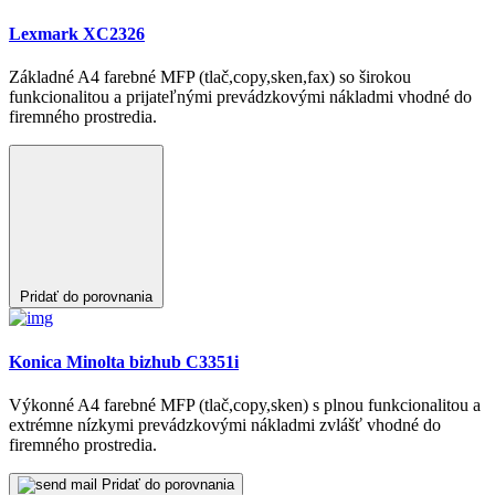
Výkonné A4 farebné MFP (tlač,copy,sken) s plnou funkcionalitou a
extrémne nízkymi prevádzkovými nákladmi zvlášť vhodné do
firemného prostredia.
Pridať do porovnania
Konica Minolta bizhub C361i
Výkonnejšie A3 farebné MFP (tlač,copy,sken) s plnou
funkcionalitou a nízkymi prevádzkovými nákladmi určené do
firemného prostredia.
Pridať do porovnania
Konica Minolta bizhub 4751i
Výkonné A4 čiernobiele MFP (tlač,copy,sken) s plnou
funkcionalitou a nízkymi prevádzkovými nákladmi zvlášť vhodné
do firemného prostredia.
Pridať do porovnania