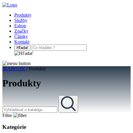
Produkty
Služby
Eshop
Značky
Články
Kontakt
IKARO.SK /
Produkty
Produkty
Filtre
Kategórie