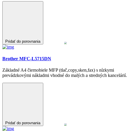
Pridať do porovnania
Brother MFC-L5715DN
Základné A4 čiernobiele MFP (tlač,copy,sken,fax) s nízkymi
prevádzkovými nákladmi vhodné do malých a stredných kancelárií.
Pridať do porovnania
Lexmark XC2326
Základné A4 farebné MFP (tlač,copy,sken,fax) so širokou
funkcionalitou a prijateľnými prevádzkovými nákladmi vhodné do
firemného prostredia.
Pridať do porovnania
Konica Minolta bizhub C3351i