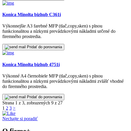
Strana 1 z 3, zobrazených 9 z 27
1
2
3
>
Nechajte si poradiť
O firme
+
O nás
Náš tím
Kontakty
Sociálne siete
+
Facebook
Youtube
Eshop
+
Comfor
Ikaria
Iné
+