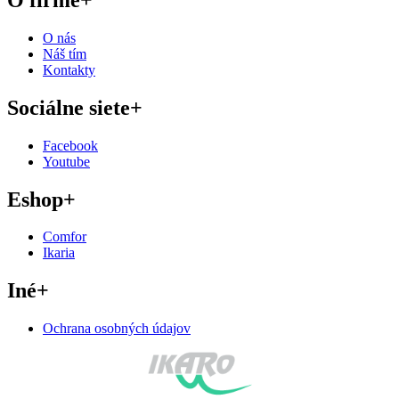
Ochrana osobných údajov
Produkty
Služby
Eshop
Značky
Články
Kontakt
Navrhlo
Promiseo
a zrealizoval
ProUP
Na našich stránkach používame cookies, ktoré vám poskytnú
najlepšie zážitky. Viac informácií o tom, ktoré cookies používame,
alebo ich vypnutie nájdete v
.
nastaveniach
Súhlasím