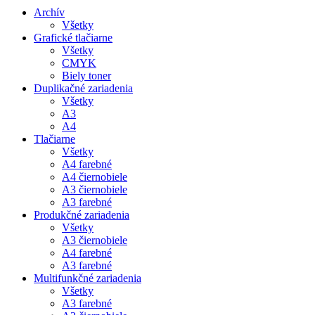
Archív
Všetky
Grafické tlačiarne
Všetky
CMYK
Biely toner
Duplikačné zariadenia
Všetky
A3
A4
Tlačiarne
Všetky
A4 farebné
A4 čiernobiele
A3 čiernobiele
A3 farebné
Produkčné zariadenia
Všetky
A3 čiernobiele
A4 farebné
A3 farebné
Multifunkčné zariadenia
Všetky
A3 farebné